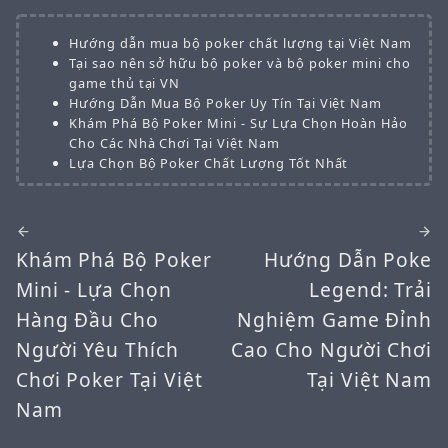
Hướng dẫn mua bộ poker chất lượng tại Việt Nam
Tại sao nên sở hữu bộ poker và bộ poker mini cho
game thủ tại VN
Hướng Dẫn Mua Bộ Poker Uy Tín Tại Việt Nam
Khám Phá Bộ Poker Mini - Sự Lựa Chọn Hoàn Hảo
Cho Các Nhà Chơi Tại Việt Nam
Lựa Chọn Bộ Poker Chất Lượng Tốt Nhất
Khám Phá Bộ Poker
Hướng Dẫn Poke
Mini - Lựa Chọn
Legend: Trải
Hàng Đầu Cho
Nghiệm Game Đỉnh
Người Yêu Thích
Cao Cho Người Chơi
Chơi Poker Tại Việt
Tại Việt Nam
Nam