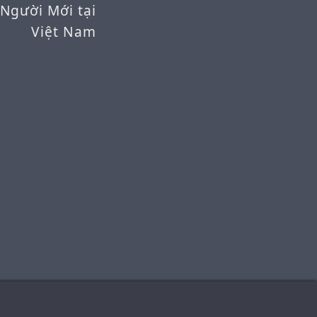
Người Mới tại
Việt Nam