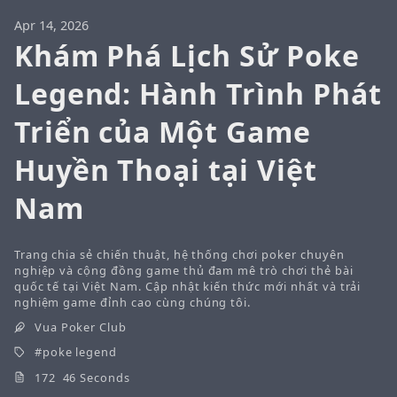
Apr 14, 2026
Khám Phá Lịch Sử Poke
Legend: Hành Trình Phát
Triển của Một Game
Huyền Thoại tại Việt
Nam
Trang chia sẻ chiến thuật, hệ thống chơi poker chuyên
nghiệp và cộng đồng game thủ đam mê trò chơi thẻ bài
quốc tế tại Việt Nam. Cập nhật kiến thức mới nhất và trải
nghiệm game đỉnh cao cùng chúng tôi.
Vua Poker Club
poke legend
172 46 Seconds