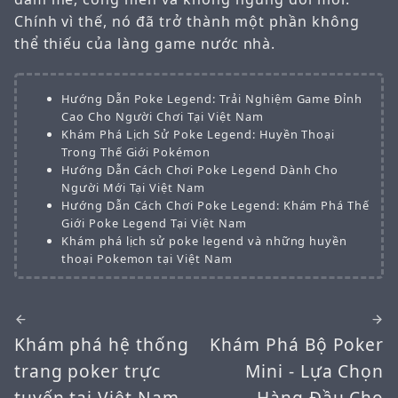
Chính vì thế, nó đã trở thành một phần không
thể thiếu của làng game nước nhà.
Hướng Dẫn Poke Legend: Trải Nghiệm Game Đỉnh
Cao Cho Người Chơi Tại Việt Nam
Khám Phá Lịch Sử Poke Legend: Huyền Thoại
Trong Thế Giới Pokémon
Hướng Dẫn Cách Chơi Poke Legend Dành Cho
Người Mới Tại Việt Nam
Hướng Dẫn Cách Chơi Poke Legend: Khám Phá Thế
Giới Poke Legend Tại Việt Nam
Khám phá lịch sử poke legend và những huyền
thoại Pokemon tại Việt Nam
Khám phá hệ thống
Khám Phá Bộ Poker
trang poker trực
Mini - Lựa Chọn
tuyến tại Việt Nam
Hàng Đầu Cho