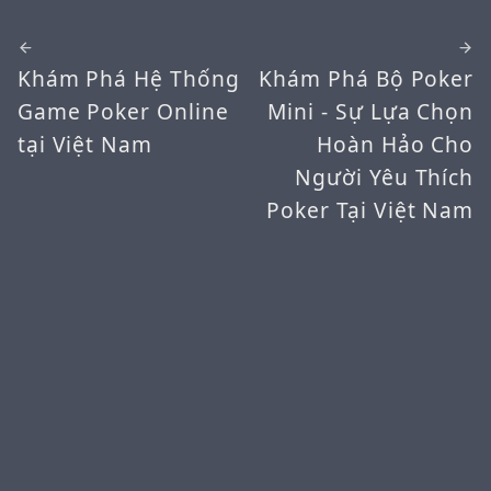
Khám Phá Hệ Thống
Khám Phá Bộ Poker
Game Poker Online
Mini - Sự Lựa Chọn
tại Việt Nam
Hoàn Hảo Cho
Người Yêu Thích
Poker Tại Việt Nam