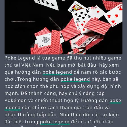
Poke Legend là tựa game đã thu hút nhiều game
thủ tại Việt Nam. Nếu bạn mới bắt đầu, hãy xem
qua hướng dẫn
poke legend
để nắm rõ các bước
chơi. Trong hướng dẫn
poke legend
này, bạn sẽ
học cách chọn thẻ phù hợp và xây dựng đội hình
mạnh. Để thành công, hãy chú ý nâng cấp
Pokémon và chiến thuật hợp lý. Hướng dẫn
poke
legend
còn chỉ rõ cách tham gia trận đấu và
nhận thưởng hấp dẫn. Nhớ theo dõi các sự kiện
đặc biệt trong
poke legend
để có cơ hội nhận