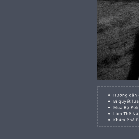
Hướng dẫn 
Bí quyết lựa
Mua Bộ Poke
Làm Thế Nào
Khám Phá Bộ