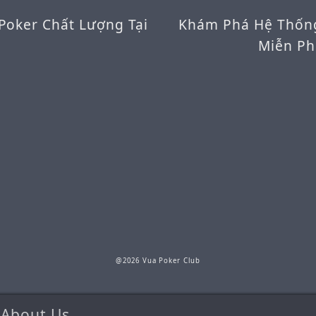
Poker Chất Lượng Tại
Khám Phá Hệ Thống
Miễn Ph
@2026 Vua Poker Club
About Us