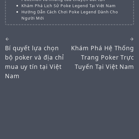
Khám Phá Lịch Sử Poke Legend Tại Việt Nam
Hướng Dẫn Cách Chơi Poke Legend Dành Cho
Người Mới
Bí quyết lựa chọn
Khám Phá Hệ Thống
bộ poker và địa chỉ
Trang Poker Trực
mua uy tín tại Việt
Tuyến Tại Việt Nam
Nam