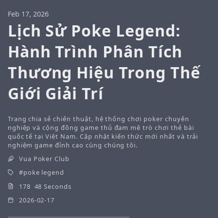
Feb 17, 2026
Lịch Sử Poke Legend:
Hành Trình Phân Tích
Thương Hiệu Trong Thế
Giới Giải Trí
Trang chia sẻ chiến thuật, hệ thống chơi poker chuyên
nghiệp và cộng đồng game thủ đam mê trò chơi thẻ bài
quốc tế tại Việt Nam. Cập nhật kiến thức mới nhất và trải
nghiệm game đỉnh cao cùng chúng tôi.
Vua Poker Club
poke legend
178 48 Seconds
2026-02-17