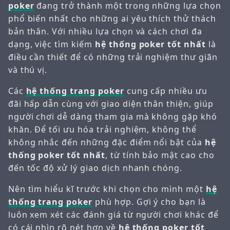
poker
đang trở thành một trong những lựa chọn
phổ biến nhất cho những ai yêu thích thử thách
bản thân. Với nhiều lựa chọn và cách chơi đa
dạng, việc tìm kiếm
hệ thống poker tốt nhất
là
điều cần thiết để có những trải nghiệm thư giãn
và thú vị.
Các
hệ thống trang poker
cung cấp nhiều ưu
đãi hấp dẫn cùng với giao diện thân thiện, giúp
người chơi dễ dàng tham gia mà không gặp khó
khăn. Để tối ưu hóa trải nghiệm, không thể
không nhắc đến những đặc điểm nổi bật của
hệ
thống poker tốt nhất
, từ tính bảo mật cao cho
đến tốc độ xử lý giao dịch nhanh chóng.
Nên tìm hiểu kĩ trước khi chọn cho mình một
hệ
thống trang poker
phù hợp. Gợi ý cho bạn là
luôn xem xét các đánh giá từ người chơi khác để
có cái nhìn rõ nét hơn về
hệ thống poker tốt