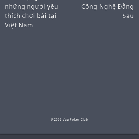
những người yêu
Công Nghệ Đằng
thích chơi bài tại
Sau
Việt Nam
@2026 Vua Poker Club