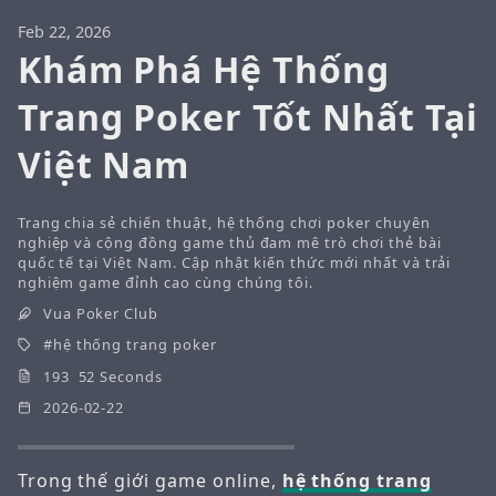
Feb 22, 2026
Khám Phá Hệ Thống
Trang Poker Tốt Nhất Tại
Việt Nam
Trang chia sẻ chiến thuật, hệ thống chơi poker chuyên
nghiệp và cộng đồng game thủ đam mê trò chơi thẻ bài
quốc tế tại Việt Nam. Cập nhật kiến thức mới nhất và trải
nghiệm game đỉnh cao cùng chúng tôi.
Vua Poker Club
hệ thống trang poker
193 52 Seconds
2026-02-22
Trong thế giới game online,
hệ thống trang